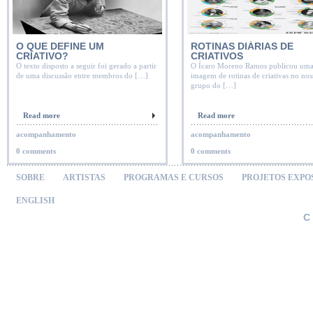
O QUE DEFINE UM
ROTINAS DIÁRIAS DE
CRIATIVO?
CRIATIVOS
O texto disposto a seguir foi gerado a partir
O Ícaro Moreno Ramos publicou um
de uma discussão entre membros do […]
imagem de rotinas de criativas no nos
grupo do […]
Read more
Read more
acompanhamento
acompanhamento
0 comments
0 comments
SOBRE
ARTISTAS
PROGRAMAS E CURSOS
PROJETOS EXPO
ENGLISH
C