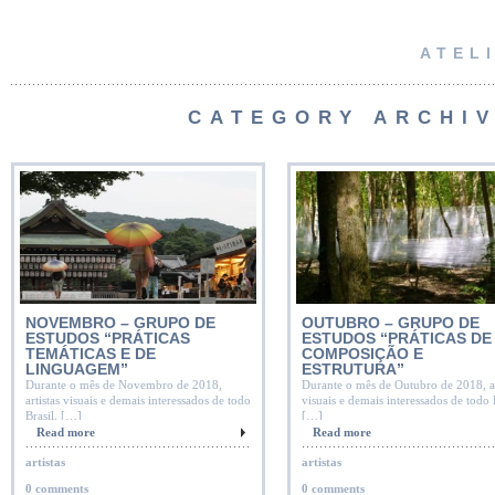
ATEL
CATEGORY ARCHI
NOVEMBRO – GRUPO DE
OUTUBRO – GRUPO DE
ESTUDOS “PRÁTICAS
ESTUDOS “PRÁTICAS DE
TEMÁTICAS E DE
COMPOSIÇÃO E
LINGUAGEM”
ESTRUTURA”
Durante o mês de Novembro de 2018,
Durante o mês de Outubro de 2018, ar
artistas visuais e demais interessados de todo
visuais e demais interessados de todo 
Brasil, […]
[…]
Read more
Read more
artistas
artistas
0 comments
0 comments