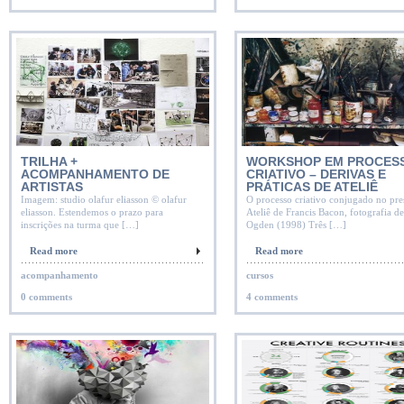
TRILHA +
WORKSHOP EM PROCES
ACOMPANHAMENTO DE
CRIATIVO – DERIVAS E
ARTISTAS
PRÁTICAS DE ATELIÊ
Imagem: studio olafur eliasson © olafur
O processo criativo conjugado no pre
eliasson. Estendemos o prazo para
Ateliê de Francis Bacon, fotografia d
inscrições na turma que […]
Ogden (1998) Três […]
Read more
Read more
acompanhamento
cursos
0 comments
4 comments