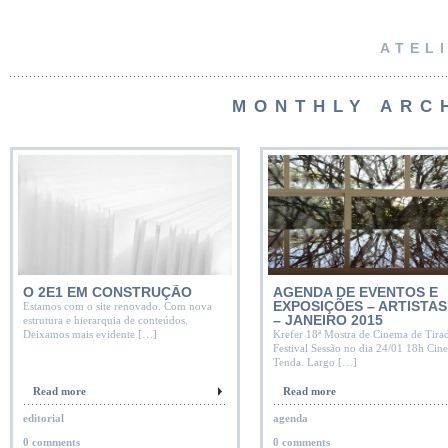
ATEL
MONTHLY ARC
O 2E1 EM CONSTRUÇÃO
AGENDA DE EVENTOS E
EXPOSIÇÕES – ARTISTAS
Estamos com o site renovado. Com nova
– JANEIRO 2015
estrutura e hierarquia de conteúdos.
Deixamos mais evidente […]
Krefer 18ª Mostra de Cinema de Tira
Festival Sessão no dia 24/01 18h Cine
Tenda. Largo […]
Read more
Read more
editorial
agenda
0 comments
0 comments