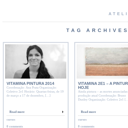
ATEL
TAG ARCHIVE
VITAMINA PINTURA 2014
VITAMINA 2E1 – A PINTU
HOJE
Coordenação: Ana Prata Organização:
Coletivo 2e1 Horário: Quartas-feiras, de 19
Ainda pintura – as mortes anunciadas 
de março a 17 de dezembro, […]
produção atual Coordenação: Bruno
Dunley Organização: Coletivo 2e1 [
Read more
Read more
cursos
cursos
0 comments
0 comments