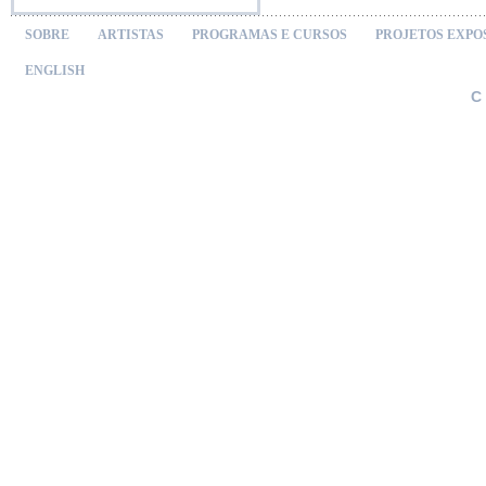
SOBRE
ARTISTAS
PROGRAMAS E CURSOS
PROJETOS EXPO
ENGLISH
C