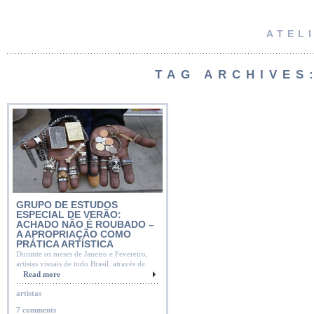
ATEL
TAG ARCHIVE
GRUPO DE ESTUDOS
ESPECIAL DE VERÃO:
ACHADO NÃO É ROUBADO –
A APROPRIAÇÃO COMO
PRÁTICA ARTÍSTICA
Durante os meses de Janeiro e Fevereiro,
artistas visuais de todo Brasil, através de
acesso […]
Read more
artistas
7 comments